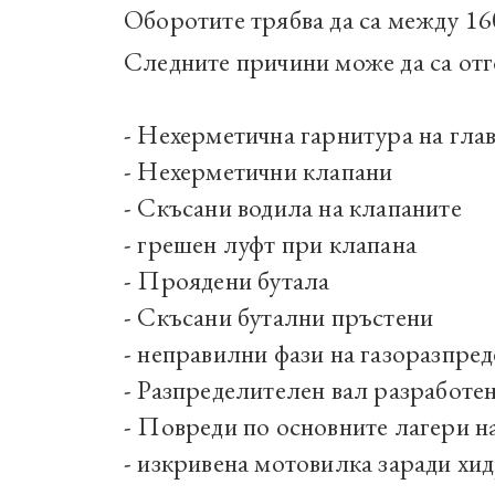
Оборотите трябва да са между 160
Следните причини може да са отг
- Нехерметична гарнитура на гла
- Нехерметични клапани
- Скъсани водила на клапаните
- грешен луфт при клапана
- Проядени бутала
- Скъсани бутални пръстени
- неправилни фази на газоразпре
- Разпределителен вал разработе
- Повреди по основните лагери н
- изкривена мотовилка заради хи