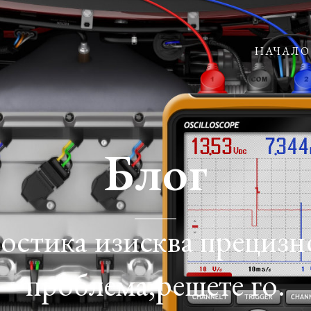
НАЧАЛО
Блог
ностика изисква прецизн
проблема,решете го.