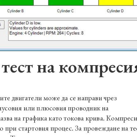
тест на компреси
ите двигатели може да се направи чрез
нусовия или плюсовия проводник на
зва на графика като токова крива.
Компреси
о при стартовия процес.
За провеждане на те