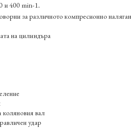
 и 400 min-1.
оворни за различното компресионно наляган
вата на цилиндъра
деление
н
а коляновия вал
дравличен удар