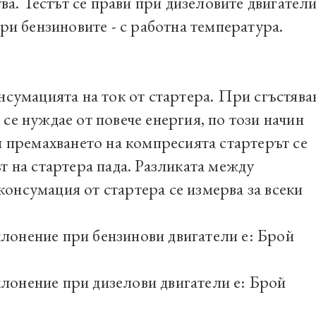
ва.
Тестът се прави при дизеловите двигател
при бензиновите - с работна температура.
нсумацията на ток от стартера.
При сгъстява
се нуждае от повече енергия, по този начин
 премахването на компресията стартерът се
т на стартера пада.
Разликата между
онсумация от стартера се измерва за всеки
лонение при бензинови двигатели е: Брой
лонение при дизелови двигатели е: Брой