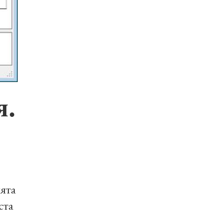
я.
ята
ста